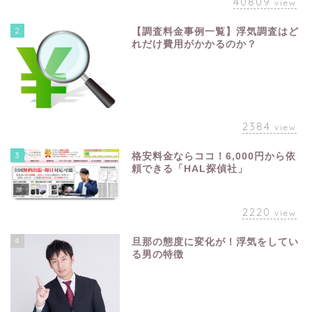
40809
view
2
【調査料金事例一覧】浮気調査はど
れだけ費用がかかるのか？
2384
view
3
格安料金ならココ！6,000円から依
頼できる「HAL探偵社」
2220
view
4
旦那の態度に変化が！浮気をしてい
る男の特徴