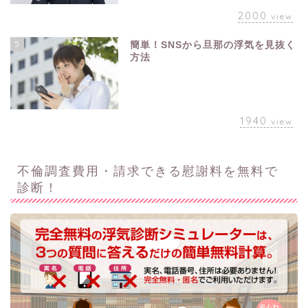
2000
view
5
簡単！SNSから旦那の浮気を見抜く
方法
1940
view
不倫調査費用・請求できる慰謝料を無料で
診断！