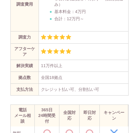
調査費用
み）
基本料金：4万円
合計：12万円～
調査力
アフターケ
ア
解決実績
11万件以上
拠点数
全国18拠点
支払方法
クレジット払い可、分割払い可
電話
365日
全国対
即日対
キャンペー
メール相
24時間受
応
応
ン
談
付
無料