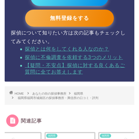
無料登録をする
探偵について知りたい方は次の記事もチェックし
てみてください。
探偵とは何をしてくれる人なのか？
探偵に不倫調査を依頼する3つのメリット
【疑問・不安点】探偵に対する良くあるご
質問に全てお答えします
HOME
あなたの街の探偵事務所
福岡県
福岡県福岡市城南区の探偵事務所・興信所の口コミ・評判
関連記事
県
福岡県
福岡県