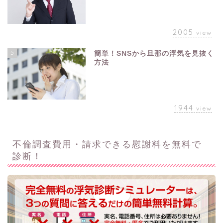
2005
view
5
簡単！SNSから旦那の浮気を見抜く
方法
1944
view
不倫調査費用・請求できる慰謝料を無料で
診断！