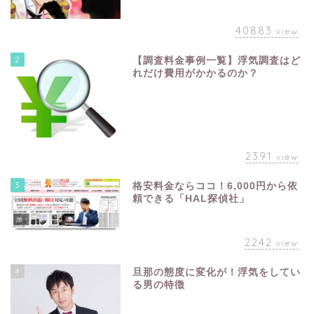
40883
view
2
【調査料金事例一覧】浮気調査はど
れだけ費用がかかるのか？
2391
view
3
格安料金ならココ！6,000円から依
頼できる「HAL探偵社」
2242
view
4
旦那の態度に変化が！浮気をしてい
る男の特徴