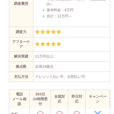
調査費用
み）
基本料金：4万円
合計：12万円～
調査力
アフターケ
ア
解決実績
11万件以上
拠点数
全国18拠点
支払方法
クレジット払い可、分割払い可
電話
365日
全国対
即日対
キャンペー
メール相
24時間受
応
応
ン
談
付
無料