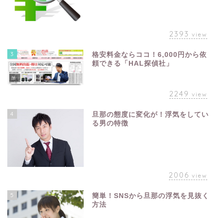
2393
view
3
格安料金ならココ！6,000円から依
頼できる「HAL探偵社」
2249
view
4
旦那の態度に変化が！浮気をしてい
る男の特徴
2006
view
5
簡単！SNSから旦那の浮気を見抜く
方法