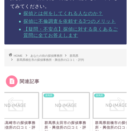
てみてください。
探偵とは何をしてくれる人なのか？
探偵に不倫調査を依頼する3つのメリット
【疑問・不安点】探偵に対する良くあるご
質問に全てお答えします
HOME
あなたの街の探偵事務所
群馬県
群馬県桐生市の探偵事務所・興信所の口コミ・評判
関連記事
県
群馬県
群馬県
馬県高崎市の探偵事務
群馬県太田市の探偵事務
群馬県前橋市の探偵
・興信所の口コミ・評
所・興信所の口コミ・評
所・興信所の口コミ