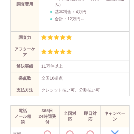
調査費用
み）
基本料金：4万円
合計：12万円～
調査力
アフターケ
ア
解決実績
11万件以上
拠点数
全国18拠点
支払方法
クレジット払い可、分割払い可
電話
365日
全国対
即日対
キャンペー
メール相
24時間受
応
応
ン
談
付
無料