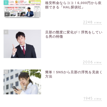
3
格安料金ならココ！6,000円から依
頼できる「HAL探偵社」
2248
view
4
旦那の態度に変化が！浮気をしてい
る男の特徴
2006
view
5
簡単！SNSから旦那の浮気を見抜く
方法
1945
view