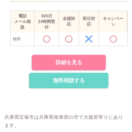
電話
365日
全国対
即日対
キャンペー
メール相
24時間受
応
応
ン
談
付
無料
詳細を見る
無料相談する
兵庫県宝塚市は兵庫県南東部の市で大阪府寄りにあり
ます。