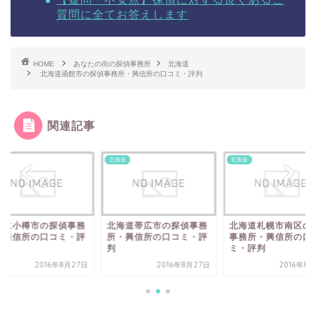
質問に全てお答えします
HOME
あなたの街の探偵事務所
北海道
北海道函館市の探偵事務所・興信所の口コミ・評判
関連記事
道
北海道
北海道
海道小樽市の探偵事務
北海道帯広市の探偵事務
北海道札幌市南区の
・興信所の口コミ・評
所・興信所の口コミ・評
事務所・興信所の口
判
ミ・評判
2016年8月27日
2016年8月27日
2016年8