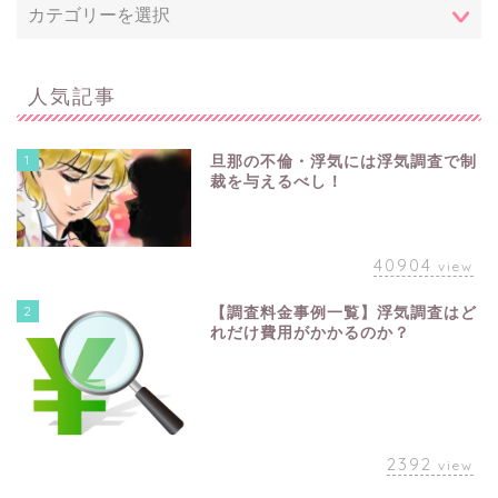
人気記事
1
旦那の不倫・浮気には浮気調査で制
裁を与えるべし！
40904
view
2
【調査料金事例一覧】浮気調査はど
れだけ費用がかかるのか？
2392
view