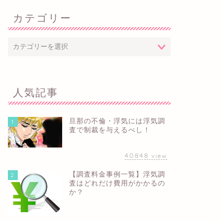
カテゴリー
人気記事
旦那の不倫・浮気には浮気調
1
査で制裁を与えるべし！
40848
view
【調査料金事例一覧】浮気調
2
査はどれだけ費用がかかるの
か？