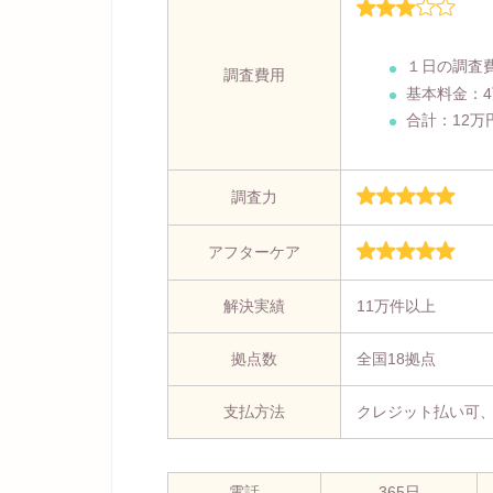
１日の調査
調査費用
基本料金：
合計：12万
調査力
アフターケア
解決実績
11万件以上
拠点数
全国18拠点
支払方法
クレジット払い可
電話
365日