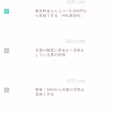
2386
view
格安料金ならココ！6,000円か
3
ら依頼できる「HAL探偵社」
2230
view
旦那の態度に変化が！浮気を
4
している男の特徴
2001
view
簡単！SNSから旦那の浮気を
5
見抜く方法
1942
view
不倫調査費用・請求できる慰