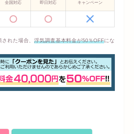
全国対応
即日対応
キャンペーン
頼された場合、
浮気調査基本料金が50％OFF
にな