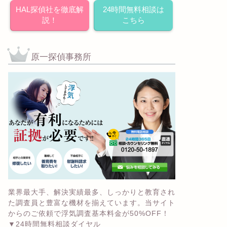
HAL探偵社を徹底解
24時間無料相談は
説！
こちら
原一探偵事務所
業界最大手、解決実績最多、しっかりと教育され
た調査員と豊富な機材を揃えています。当サイト
からのご依頼で浮気調査基本料金が50%OFF！
▼24時間無料相談ダイヤル