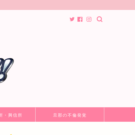
所・興信所
旦那の不倫発覚