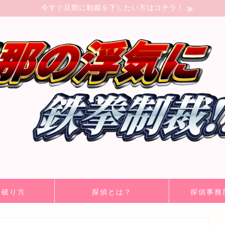
今すぐ旦那に制裁を下したい方はコチラ！
見破り方
探偵とは？
探偵事務