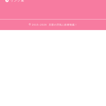
リンク集
2015–2026 旦那の浮気に鉄拳制裁！