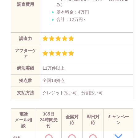
調査費用
み）
基本料金：4万円
合計：12万円～
調査力
アフターケ
ア
解決実績
11万件以上
拠点数
全国18拠点
支払方法
クレジット払い可、分割払い可
電話
365日
全国対
即日対
キャンペー
メール相
24時間受
応
応
ン
談
付
無料