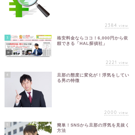
2384
view
3
格安料金ならココ！6,000円から依
頼できる「HAL探偵社」
2221
view
4
旦那の態度に変化が！浮気をしてい
る男の特徴
2000
view
5
簡単！SNSから旦那の浮気を見抜く
方法