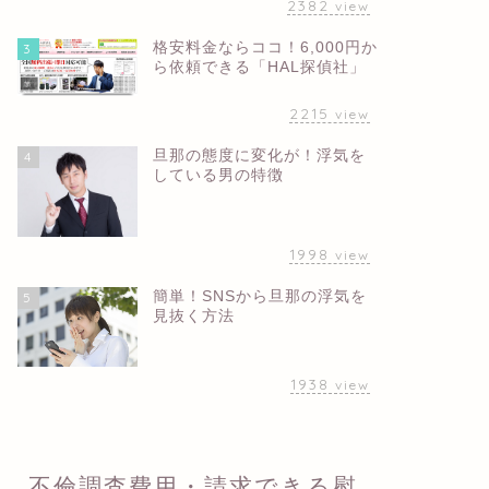
2382
view
格安料金ならココ！6,000円か
3
ら依頼できる「HAL探偵社」
2215
view
旦那の態度に変化が！浮気を
4
している男の特徴
1998
view
簡単！SNSから旦那の浮気を
5
見抜く方法
1938
view
不倫調査費用・請求できる慰