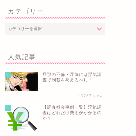
カテゴリー
人気記事
旦那の不倫・浮気には浮気調
1
査で制裁を与えるべし！
40767
view
【調査料金事例一覧】浮気調
2
査はどれだけ費用がかかるの
か？