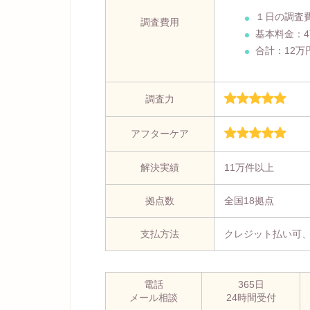
１日の調査
調査費用
基本料金：
合計：12万
調査力
アフターケア
解決実績
11万件以上
拠点数
全国18拠点
支払方法
クレジット払い可
電話
365日
メール相談
24時間受付