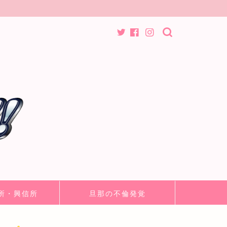
所・興信所
旦那の不倫発覚