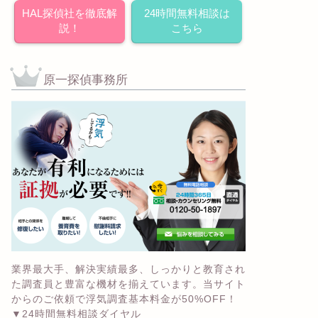
HAL探偵社を徹底解
24時間無料相談は
説！
こちら
原一探偵事務所
業界最大手、解決実績最多、しっかりと教育され
た調査員と豊富な機材を揃えています。当サイト
からのご依頼で浮気調査基本料金が50%OFF！
▼24時間無料相談ダイヤル