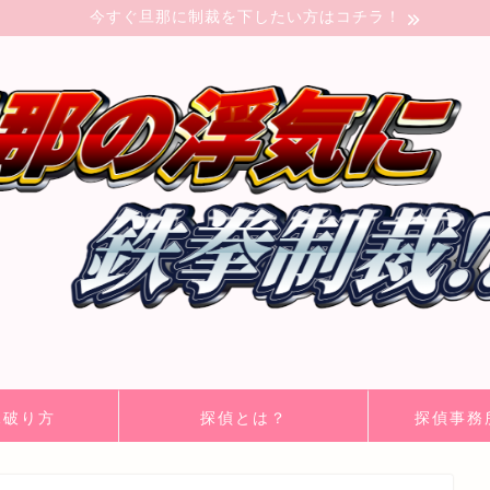
今すぐ旦那に制裁を下したい方はコチラ！
見破り方
探偵とは？
探偵事務