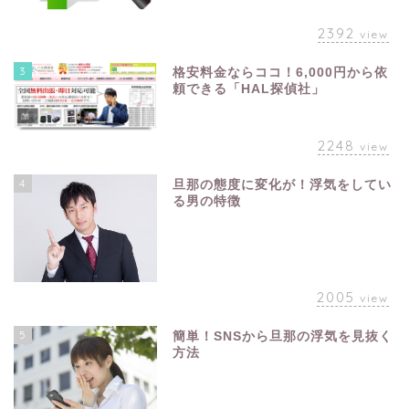
2392
view
3
格安料金ならココ！6,000円から依
頼できる「HAL探偵社」
2248
view
4
旦那の態度に変化が！浮気をしてい
る男の特徴
2005
view
5
簡単！SNSから旦那の浮気を見抜く
方法