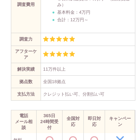
調査費用
み）
基本料金：4万円
合計：12万円～
調査力
アフターケ
ア
解決実績
11万件以上
拠点数
全国18拠点
支払方法
クレジット払い可、分割払い可
電話
365日
全国対
即日対
キャンペー
メール相
24時間受
応
応
ン
談
付
無料