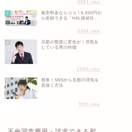
2392
view
格安料金ならココ！6,000円か
3
ら依頼できる「HAL探偵社」
2248
view
旦那の態度に変化が！浮気を
4
している男の特徴
2006
view
簡単！SNSから旦那の浮気を
5
見抜く方法
1945
view
不倫調査費用・請求できる慰