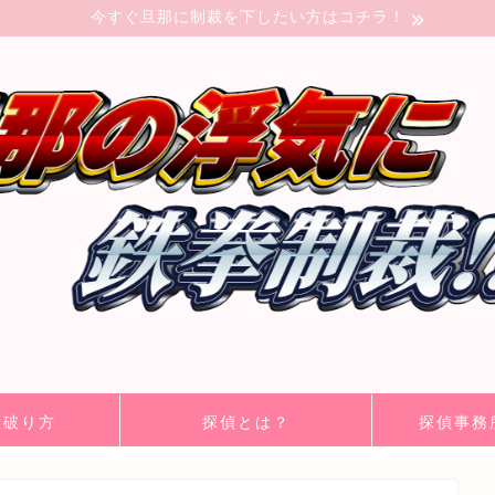
今すぐ旦那に制裁を下したい方はコチラ！
見破り方
探偵とは？
探偵事務