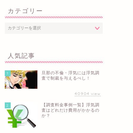
カテゴリー
人気記事
旦那の不倫・浮気には浮気調
1
査で制裁を与えるべし！
40904
view
【調査料金事例一覧】浮気調
2
査はどれだけ費用がかかるの
か？