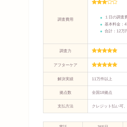
１日の調査
調査費用
基本料金：
合計：12万
調査力
アフターケア
解決実績
11万件以上
拠点数
全国18拠点
支払方法
クレジット払い可
電話
365日