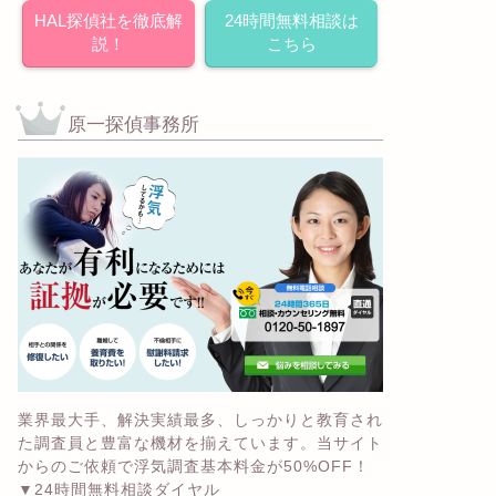
HAL探偵社を徹底解
24時間無料相談は
説！
こちら
原一探偵事務所
業界最大手、解決実績最多、しっかりと教育され
た調査員と豊富な機材を揃えています。当サイト
からのご依頼で浮気調査基本料金が50%OFF！
▼24時間無料相談ダイヤル