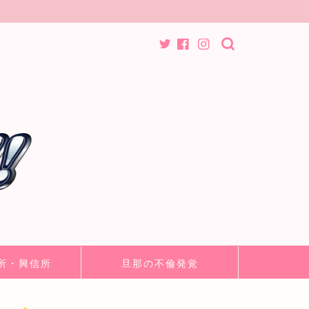
所・興信所
旦那の不倫発覚