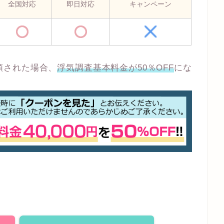
全国対応
即日対応
キャンペーン
頼された場合、
浮気調査基本料金が50％OFF
にな