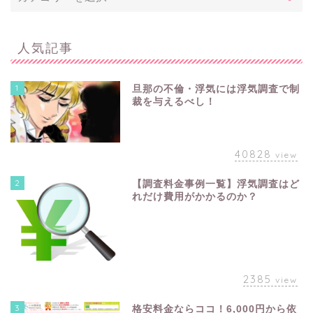
人気記事
1
旦那の不倫・浮気には浮気調査で制
裁を与えるべし！
40828
view
2
【調査料金事例一覧】浮気調査はど
れだけ費用がかかるのか？
2385
view
3
格安料金ならココ！6,000円から依