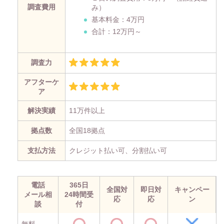
調査費用
み）
基本料金：4万円
合計：12万円～
調査力
アフターケ
ア
解決実績
11万件以上
拠点数
全国18拠点
支払方法
クレジット払い可、分割払い可
電話
365日
全国対
即日対
キャンペー
メール相
24時間受
応
応
ン
談
付
無料