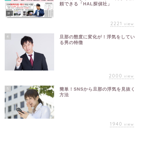
頼できる「HAL探偵社」
2221
view
4
旦那の態度に変化が！浮気をしてい
る男の特徴
2000
view
5
簡単！SNSから旦那の浮気を見抜く
方法
1940
view