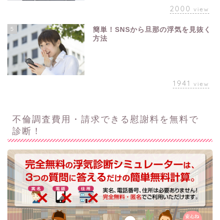
2000
view
5
簡単！SNSから旦那の浮気を見抜く
方法
1941
view
不倫調査費用・請求できる慰謝料を無料で
診断！