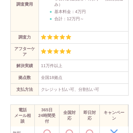
調査費用
み）
基本料金：4万円
合計：12万円～
調査力
アフターケ
ア
解決実績
11万件以上
拠点数
全国18拠点
支払方法
クレジット払い可、分割払い可
電話
365日
全国対
即日対
キャンペー
メール相
24時間受
応
応
ン
談
付
無料