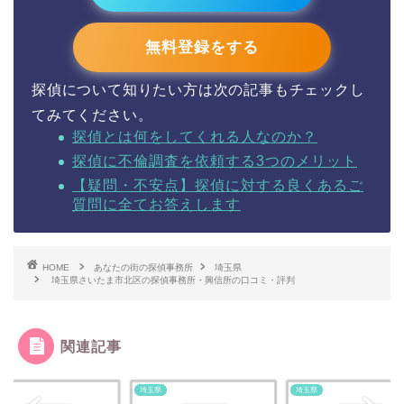
無料登録をする
探偵について知りたい方は次の記事もチェックし
てみてください。
探偵とは何をしてくれる人なのか？
探偵に不倫調査を依頼する3つのメリット
【疑問・不安点】探偵に対する良くあるご
質問に全てお答えします
HOME
あなたの街の探偵事務所
埼玉県
埼玉県さいたま市北区の探偵事務所・興信所の口コミ・評判
関連記事
県
埼玉県
埼玉県