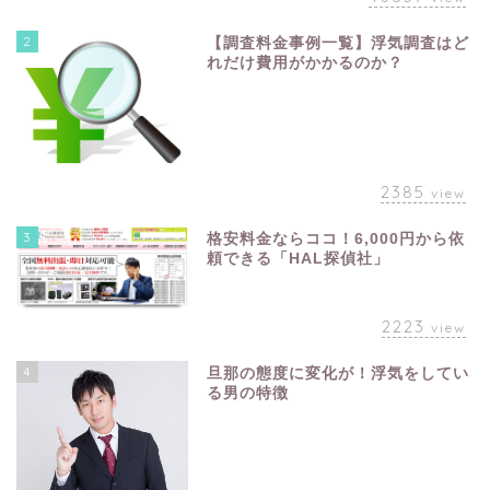
2
【調査料金事例一覧】浮気調査はど
れだけ費用がかかるのか？
2385
view
3
格安料金ならココ！6,000円から依
頼できる「HAL探偵社」
2223
view
4
旦那の態度に変化が！浮気をしてい
る男の特徴