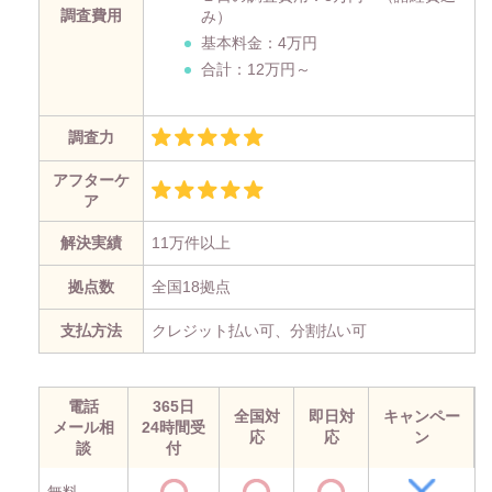
調査費用
み）
基本料金：4万円
合計：12万円～
調査力
アフターケ
ア
解決実績
11万件以上
拠点数
全国18拠点
支払方法
クレジット払い可、分割払い可
電話
365日
全国対
即日対
キャンペー
メール相
24時間受
応
応
ン
談
付
無料