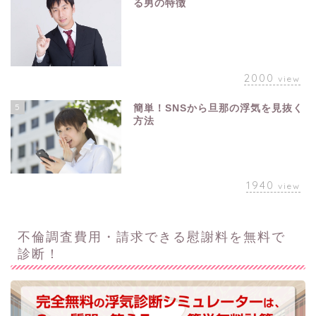
る男の特徴
2000
view
5
簡単！SNSから旦那の浮気を見抜く
方法
1940
view
不倫調査費用・請求できる慰謝料を無料で
診断！