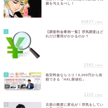
裁を与えるべし！
40837
view
2
【調査料金事例一覧】浮気調査はど
れだけ費用がかかるのか？
2385
view
3
格安料金ならココ！6,000円から依
頼できる「HAL探偵社」
2222
view
4
旦那の態度に変化が！浮気をしてい