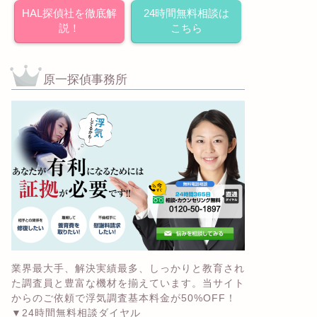
HAL探偵社を徹底解
24時間無料相談は
説！
こちら
原一探偵事務所
業界最大手、解決実績最多、しっかりと教育され
た調査員と豊富な機材を揃えています。当サイト
からのご依頼で浮気調査基本料金が50%OFF！
▼24時間無料相談ダイヤル