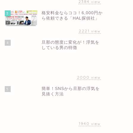
2384
view
格安料金ならココ！6,000円か
3
ら依頼できる「HAL探偵社」
2221
view
旦那の態度に変化が！浮気を
4
している男の特徴
2000
view
簡単！SNSから旦那の浮気を
5
見抜く方法
1940
view