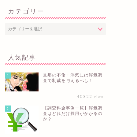
カテゴリー
人気記事
旦那の不倫・浮気には浮気調
1
査で制裁を与えるべし！
40822
view
【調査料金事例一覧】浮気調
2
査はどれだけ費用がかかるの
か？