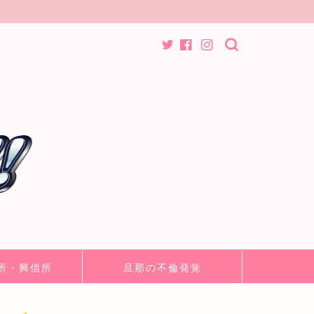
所・興信所
旦那の不倫発覚