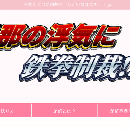
今すぐ旦那に制裁を下したい方はコチラ！
見破り方
探偵とは？
探偵事務