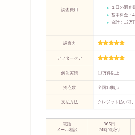
１日の調査
調査費用
基本料金：
合計：12万
調査力
アフターケア
解決実績
11万件以上
拠点数
全国18拠点
支払方法
クレジット払い可
電話
365日
メール相談
24時間受付