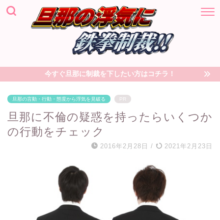
今すぐ旦那に制裁を下したい方はコチラ！
旦那の言動・行動・態度から浮気を見破る
PR
旦那に不倫の疑惑を持ったらいくつか
の行動をチェック
2016年2月28日
/
2021年2月23日