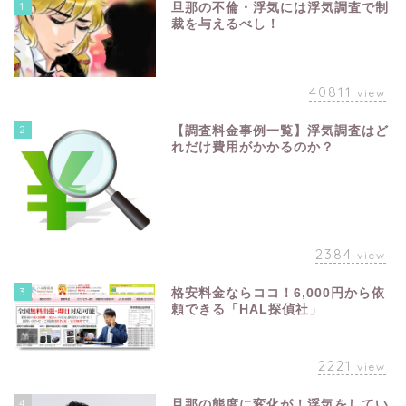
1
旦那の不倫・浮気には浮気調査で制
裁を与えるべし！
40811
view
2
【調査料金事例一覧】浮気調査はど
れだけ費用がかかるのか？
2384
view
3
格安料金ならココ！6,000円から依
頼できる「HAL探偵社」
2221
view
4
旦那の態度に変化が！浮気をしてい