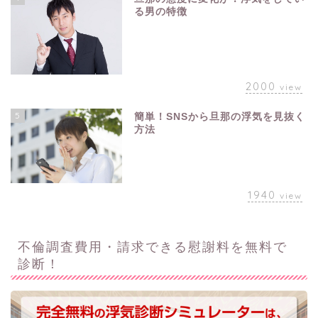
る男の特徴
2000
view
5
簡単！SNSから旦那の浮気を見抜く
方法
1940
view
不倫調査費用・請求できる慰謝料を無料で
診断！