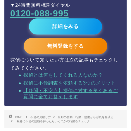
▼24時間無料相談ダイヤル
0120-088-995
詳細をみる
無料登録をする
探偵について知りたい方は次の記事もチェックし
てみてください。
探偵とは何をしてくれる人なのか？
探偵に不倫調査を依頼する3つのメリット
【疑問・不安点】探偵に対する良くあるご
質問に全てお答えします
HOME
不倫の見破り方
旦那の言動・行動・態度から浮気を見破る
旦那に不倫の疑惑を持ったらいくつかの行動をチェック