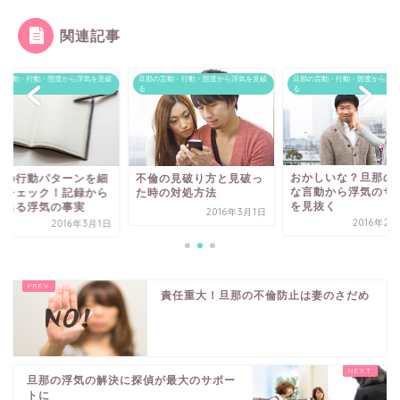
関連記事
の言動・行動・態度から浮気を見破
旦那の言動・行動・態度から浮気を見破
旦那の言動・行動・態度から浮気
る
る
おかしいな？旦那の不審
倫の見破り方と見破っ
旦那の行動パターン
な言動から浮気のサイン
時の対処方法
かくチェック！記録
を見抜く
浮き出る浮気の事実
2016年3月1日
2016年2月23日
2016年
責任重大！旦那の不倫防止は妻のさだめ
旦那の浮気の解決に探偵が最大のサポー
トに