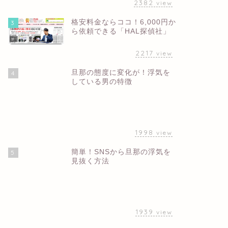
2382
view
格安料金ならココ！6,000円か
3
ら依頼できる「HAL探偵社」
2217
view
旦那の態度に変化が！浮気を
4
している男の特徴
1998
view
簡単！SNSから旦那の浮気を
5
見抜く方法
1939
view
不倫調査費用・請求できる慰