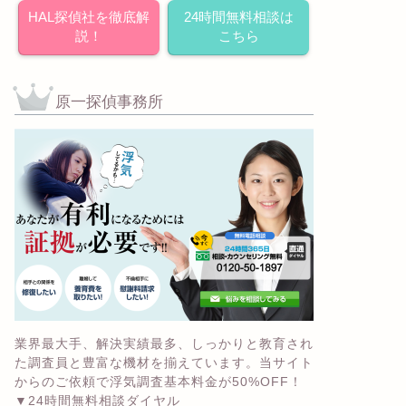
HAL探偵社を徹底解
24時間無料相談は
説！
こちら
原一探偵事務所
業界最大手、解決実績最多、しっかりと教育され
た調査員と豊富な機材を揃えています。当サイト
からのご依頼で浮気調査基本料金が50%OFF！
▼24時間無料相談ダイヤル