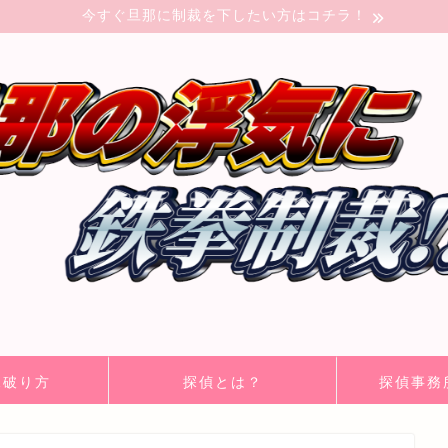
今すぐ旦那に制裁を下したい方はコチラ！
見破り方
探偵とは？
探偵事務