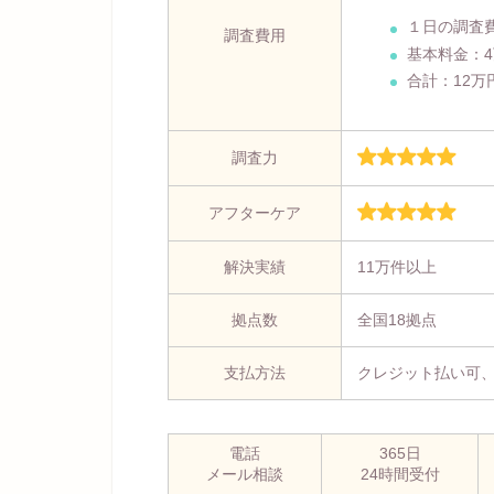
１日の調査
調査費用
基本料金：
合計：12万
調査力
アフターケア
解決実績
11万件以上
拠点数
全国18拠点
支払方法
クレジット払い可
電話
365日
メール相談
24時間受付