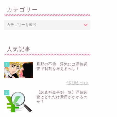
カテゴリー
人気記事
旦那の不倫・浮気には浮気調
1
査で制裁を与えるべし！
40784
view
【調査料金事例一覧】浮気調
2
査はどれだけ費用がかかるの
か？