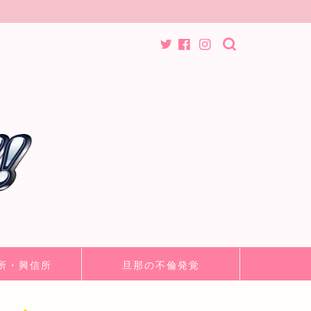
所・興信所
旦那の不倫発覚