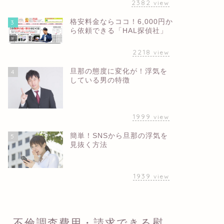
2382
view
格安料金ならココ！6,000円か
3
ら依頼できる「HAL探偵社」
2218
view
旦那の態度に変化が！浮気を
4
している男の特徴
1999
view
簡単！SNSから旦那の浮気を
5
見抜く方法
1939
view
不倫調査費用・請求できる慰