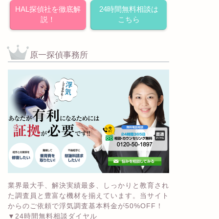
HAL探偵社を徹底解
24時間無料相談は
説！
こちら
原一探偵事務所
業界最大手、解決実績最多、しっかりと教育され
た調査員と豊富な機材を揃えています。当サイト
からのご依頼で浮気調査基本料金が50%OFF！
▼24時間無料相談ダイヤル