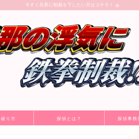
今すぐ旦那に制裁を下したい方はコチラ！
見破り方
探偵とは？
探偵事務