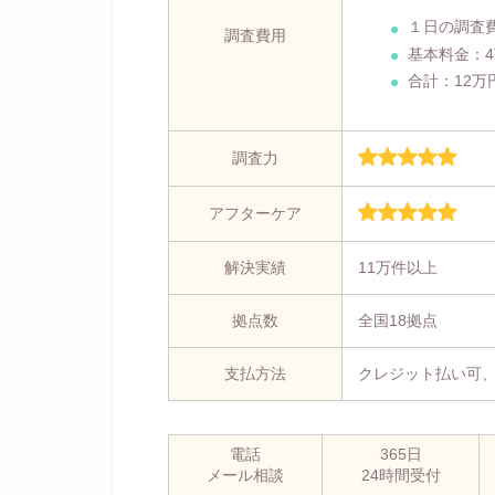
１日の調査
調査費用
基本料金：
合計：12万
調査力
アフターケア
解決実績
11万件以上
拠点数
全国18拠点
支払方法
クレジット払い可
電話
365日
メール相談
24時間受付