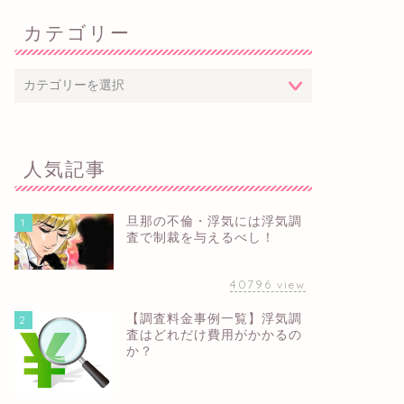
カテゴリー
人気記事
旦那の不倫・浮気には浮気調
1
査で制裁を与えるべし！
40796
view
【調査料金事例一覧】浮気調
2
査はどれだけ費用がかかるの
か？