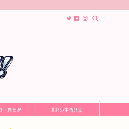
所・興信所
旦那の不倫発覚