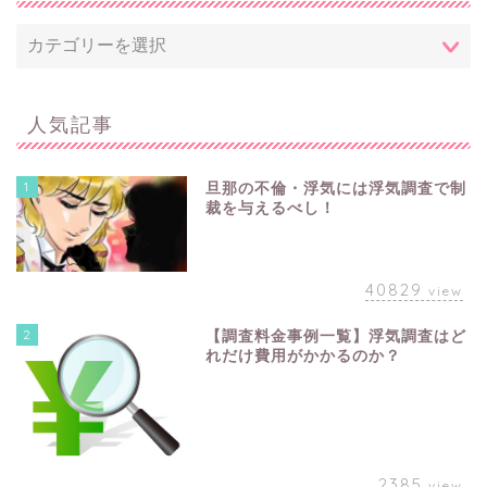
人気記事
1
旦那の不倫・浮気には浮気調査で制
裁を与えるべし！
40829
view
2
【調査料金事例一覧】浮気調査はど
れだけ費用がかかるのか？
2385
view