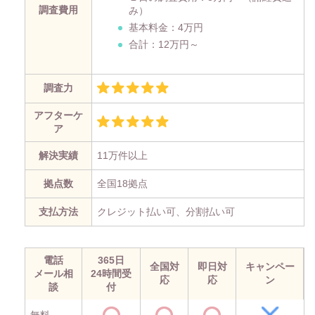
調査費用
み）
基本料金：4万円
合計：12万円～
調査力
アフターケ
ア
解決実績
11万件以上
拠点数
全国18拠点
支払方法
クレジット払い可、分割払い可
電話
365日
全国対
即日対
キャンペー
メール相
24時間受
応
応
ン
談
付
無料