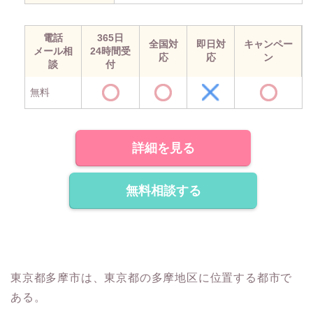
電話
365日
全国対
即日対
キャンペー
メール相
24時間受
応
応
ン
談
付
無料
詳細を見る
無料相談する
東京都多摩市は、東京都の多摩地区に位置する都市で
ある。