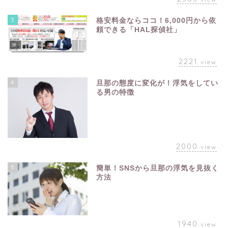
3
格安料金ならココ！6,000円から依
頼できる「HAL探偵社」
2221
view
4
旦那の態度に変化が！浮気をしてい
る男の特徴
2000
view
5
簡単！SNSから旦那の浮気を見抜く
方法
1940
view