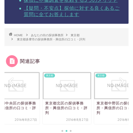
探偵に不倫調査を依頼する3つのメリット
【疑問・不安点】探偵に対する良くあるご
質問に全てお答えします
HOME
あなたの街の探偵事務所
東京都
東京都多摩市の探偵事務所・興信所の口コミ・評判
関連記事
都
東京都
東京都
京都中央区の探偵事務
東京都北区の探偵事務
東京都中野区の探偵
・興信所の口コミ・評
所・興信所の口コミ・評
所・興信所の口コミ
判
判
2016年8月27日
2016年8月27日
2016年8